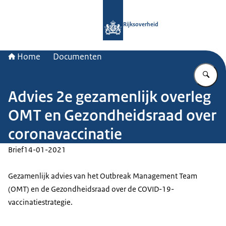
Naar de homepage van Rijksoverheid
Rijksoverheid
Home
Documenten
Vu
Advies 2e gezamenlijk overleg
OMT en Gezondheidsraad over
coronavaccinatie
Brief
14-01-2021
Gezamenlijk advies van het
Outbreak Management Team
(OMT) en de Gezondheidsraad over de COVID-19-
vaccinatiestrategie.