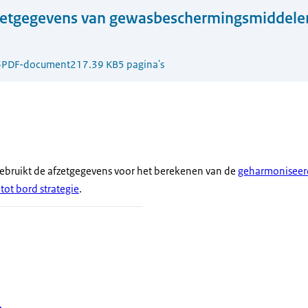
zetgegevens van gewasbeschermingsmiddelen
6
PDF-document
217.39 KB
5 pagina's
gebruikt de afzetgegevens voor het berekenen van de
geharmoniseerd
tot bord strategie
.