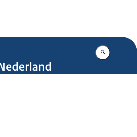
.nl
Vul in wat u z
Nederland