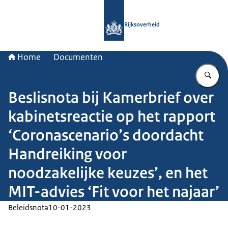
Naar de homepage van Rijksoverheid
Rijksoverheid
Home
Documenten
Vu
Beslisnota bij Kamerbrief over
kabinetsreactie op het rapport
‘Coronascenario’s doordacht
Handreiking voor
noodzakelijke keuzes’, en het
MIT-advies ‘Fit voor het najaar’
Beleidsnota
10-01-2023