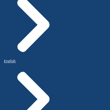
English