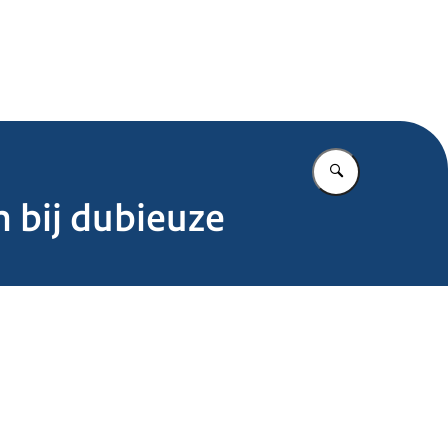
.nl
Vul in wat u z
 bij dubieuze