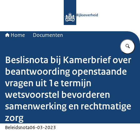
Naar de homepage van Rijksoverheid
Rijksoverheid
Home
Documenten
Vu
Beslisnota bij Kamerbrief over
beantwoording openstaande
vragen uit 1e termijn
wetsvoorstel bevorderen
samenwerking en rechtmatige
zorg
Beleidsnota
06-03-2023