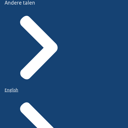
Andere talen
English