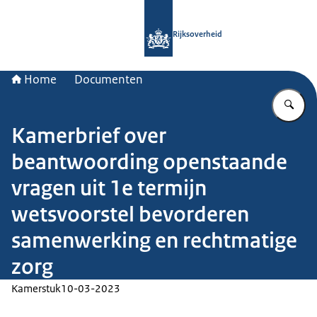
Naar de homepage van Rijksoverheid
Rijksoverheid
Home
Documenten
Vu
Kamerbrief over
beantwoording openstaande
vragen uit 1e termijn
wetsvoorstel bevorderen
samenwerking en rechtmatige
zorg
Kamerstuk
10-03-2023