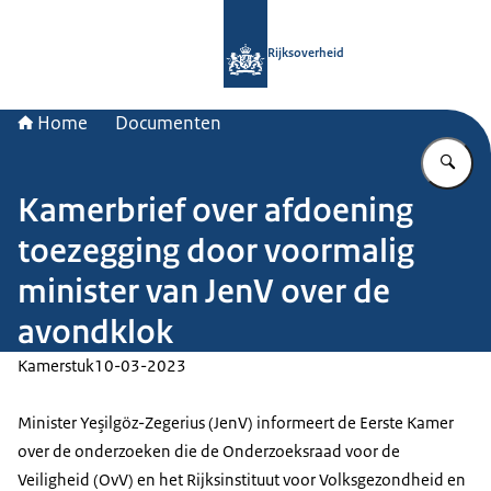
Naar de homepage van Rijksoverheid
Rijksoverheid
Home
Documenten
Vu
Kamerbrief over afdoening
toezegging door voormalig
minister van JenV over de
avondklok
Kamerstuk
10-03-2023
Minister Yeşilgöz-Zegerius (JenV) informeert de Eerste Kamer
over de onderzoeken die de Onderzoeksraad voor de
Veiligheid (OvV) en het Rijksinstituut voor Volksgezondheid en