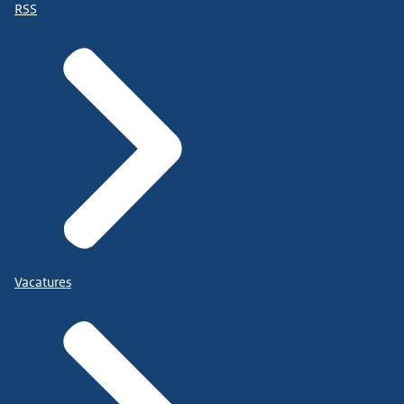
RSS
Vacatures