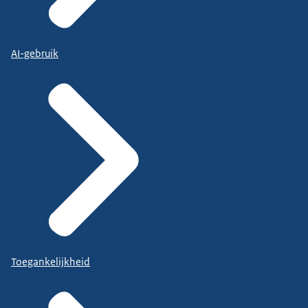
AI-gebruik
Toegankelijkheid