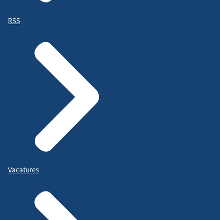
RSS
Vacatures