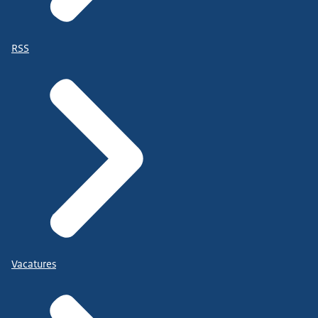
RSS
Vacatures