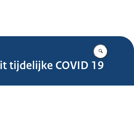
.nl
Vul in wat u z
t tijdelijke COVID 19