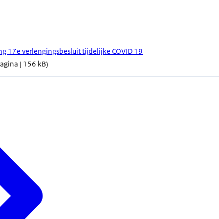
g 17e verlengingsbesluit tijdelijke COVID 19
pagina | 156 kB)