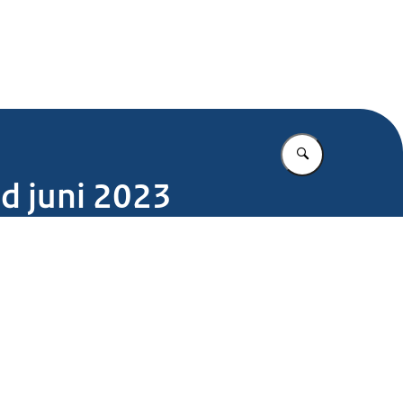
.nl
Vul in wat u z
d juni 2023