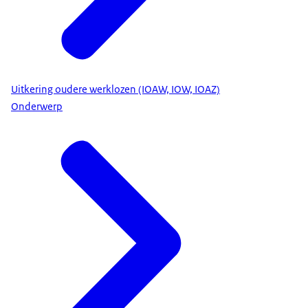
Uitkering oudere werklozen (IOAW, IOW, IOAZ)
Onderwerp