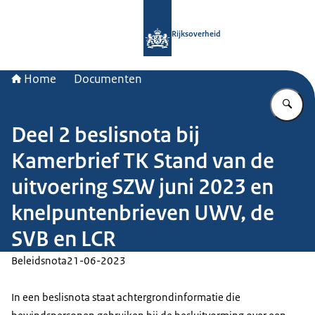
Naar de homepage van Rijksoverheid
Rijksoverheid
Home
Documenten
Vu
Deel 2 beslisnota bij
Kamerbrief TK Stand van de
uitvoering SZW juni 2023 en
knelpuntenbrieven UWV, de
SVB en LCR
Beleidsnota
21-06-2023
In een beslisnota staat achtergrondinformatie die