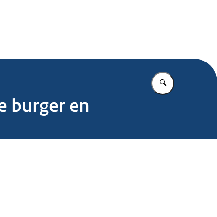
.nl
Vul in wat u z
e burger en