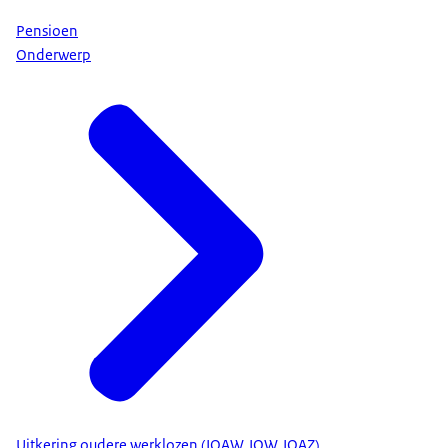
Pensioen
Onderwerp
Uitkering oudere werklozen (IOAW, IOW, IOAZ)