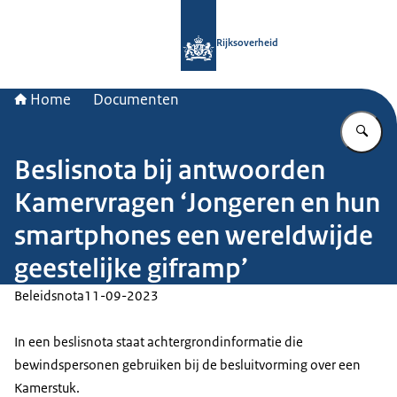
Naar de homepage van Rijksoverheid
Rijksoverheid
Home
Documenten
Vu
Beslisnota bij antwoorden
Kamervragen ‘Jongeren en hun
smartphones een wereldwijde
geestelijke giframp’
Beleidsnota
11-09-2023
In een beslisnota staat achtergrondinformatie die
bewindspersonen gebruiken bij de besluitvorming over een
Kamerstuk.