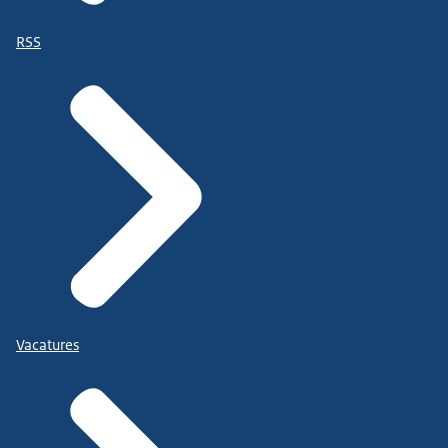
RSS
Vacatures