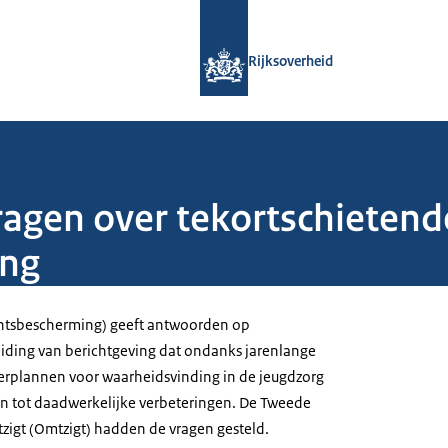
Naar de homepage van Rijksoverheid
Rijksoverheid
gen over tekortschietend
ing
htsbescherming) geeft antwoorden op
iding van berichtgeving dat ondanks jarenlange
erplannen voor waarheidsvinding in de jeugdzorg
n tot daadwerkelijke verbeteringen. De Tweede
igt (Omtzigt) hadden de vragen gesteld.