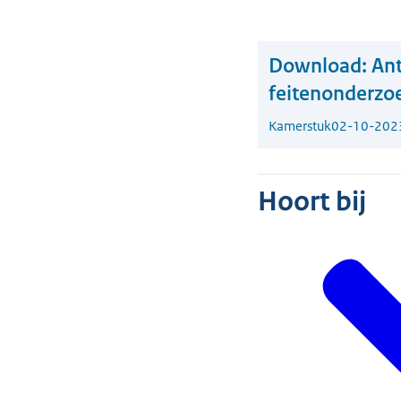
Download:
An
feitenonderzo
Kamerstuk
02-10-202
Hoort bij