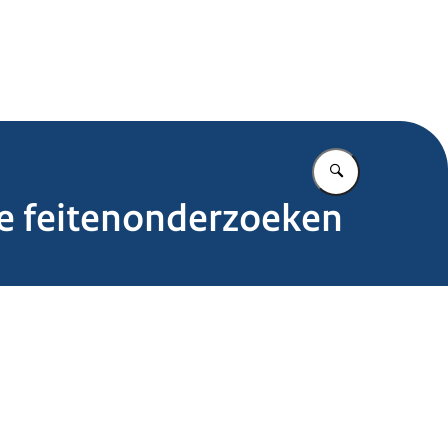
.nl
Vul in wat u z
e feitenonderzoeken