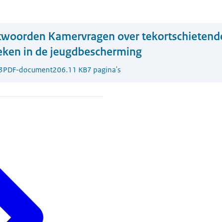
twoorden Kamervragen over tekortschietend
eken in de jeugdbescherming
3
PDF-document
206.11 KB
7 pagina's