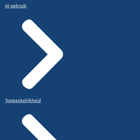
AI-gebruik
Toegankelijkheid