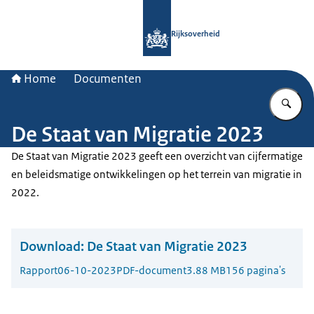
Naar de homepage van Rijksoverheid
Rijksoverheid
Home
Documenten
Vu
De Staat van Migratie 2023
De Staat van Migratie 2023 geeft een overzicht van cijfermatige
en beleidsmatige ontwikkelingen op het terrein van migratie in
2022.
Download:
De Staat van Migratie 2023
Rapport
06-10-2023
PDF-document
3.88 MB
156 pagina's