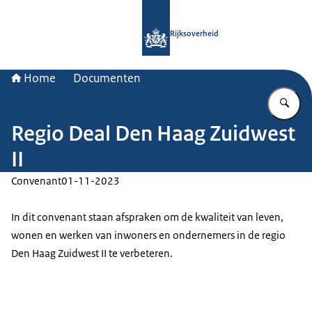
Naar de homepage van Rijksoverheid
Rijksoverheid
Home
Documenten
Vu
Regio Deal Den Haag Zuidwest
II
Convenant
01-11-2023
In dit convenant staan afspraken om de kwaliteit van leven,
wonen en werken van inwoners en ondernemers in de regio
Den Haag Zuidwest II te verbeteren.