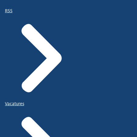
RSS
Vacatures