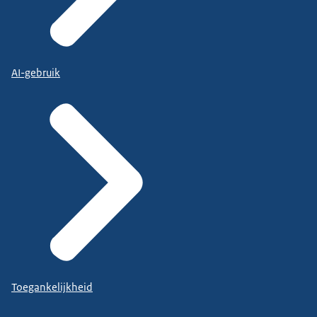
AI-gebruik
Toegankelijkheid