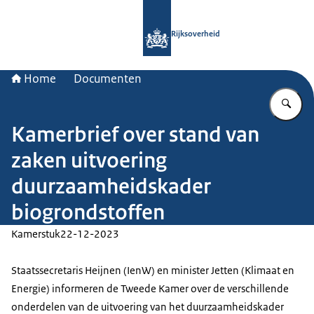
Naar de homepage van Rijksoverheid
Rijksoverheid
Home
Documenten
Vu
Kamerbrief over stand van
zaken uitvoering
duurzaamheidskader
biogrondstoffen
Kamerstuk
22-12-2023
Staatssecretaris Heijnen (IenW) en minister Jetten (Klimaat en
Energie) informeren de Tweede Kamer over de verschillende
onderdelen van de uitvoering van het duurzaamheidskader