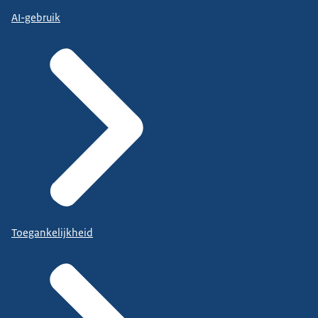
AI-gebruik
Toegankelijkheid