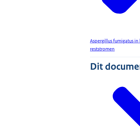
Aspergillus fumigatus i
reststromen
Dit document