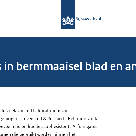
Naar de homepage van Rijksoverheid
Rijksoverheid
s in bermmaaisel blad en a
nderzoek van het Laboratorium van
ageningen Universiteit & Research. Het onderzoek
oeveelheid en fractie azoolresistente A. fumigatus
stromen die gebruikt worden binnen het