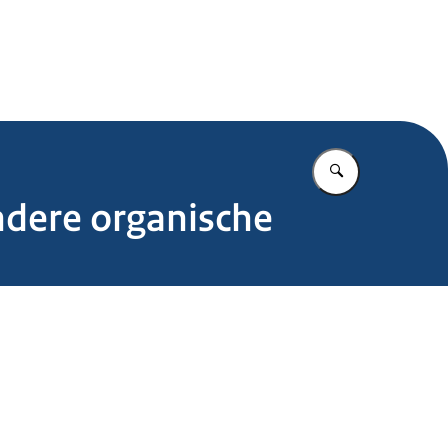
.nl
Vul in wat u z
ndere organische