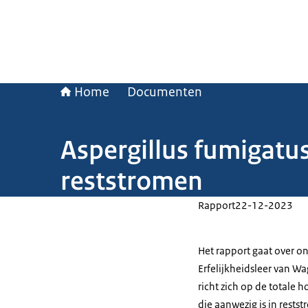
Home
Documenten
Aspergillus fumigatu
reststromen
Rapport
22-12-2023
Het rapport gaat over o
Erfelijkheidsleer van W
richt zich op de totale h
die aanwezig is in rest