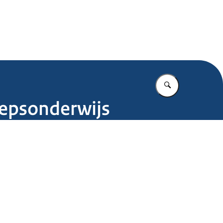
.nl
Vul in wat u z
oepsonderwijs