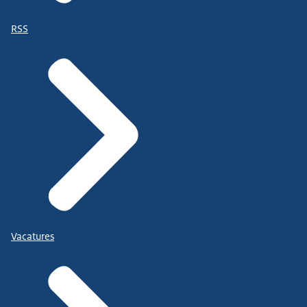
RSS
Vacatures