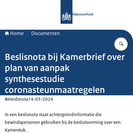
Naar de homepage van Rijksoverheid
Rijksoverheid
Home
Documenten
Vu
Beslisnota bij Kamerbrief over
plan van aanpak
synthesestudie
coronasteunmaatregelen
Beleidsnota
14-03-2024
In een beslisnota staat achtergrondinformatie die
bewindspersonen gebruiken bij de besluitvorming over een
Kamerstuk.