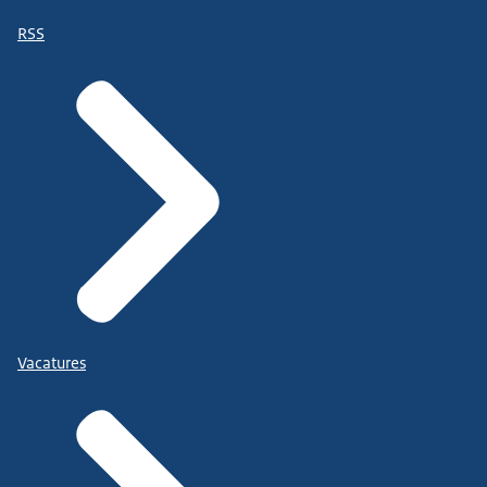
RSS
Vacatures