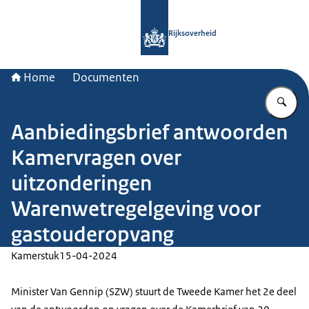
Naar de homepage van Rijksoverheid
Rijksoverheid
Home
Documenten
Vu
Aanbiedingsbrief antwoorden
Kamervragen over
uitzonderingen
Warenwetregelgeving voor
gastouderopvang
Kamerstuk
15-04-2024
Minister Van Gennip (SZW) stuurt de Tweede Kamer het 2e deel