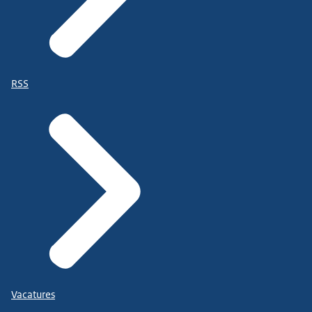
RSS
Vacatures