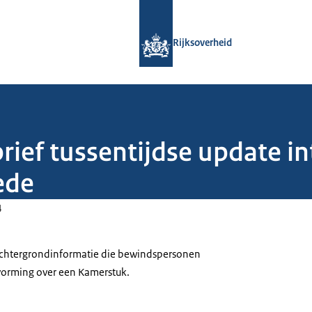
Naar de homepage van Rijksoverheid
Rijksoverheid
brief tussentijdse update 
ede
4
 achtergrondinformatie die bewindspersonen
tvorming over een Kamerstuk.