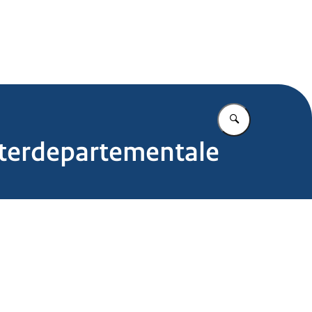
.nl
Vul in wat u z
interdepartementale