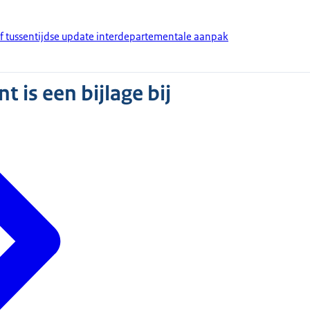
ef tussentijdse update interdepartementale aanpak
 is een bijlage bij