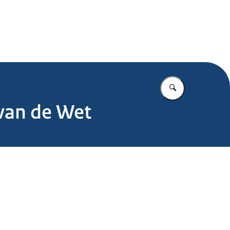
.nl
Vul in wat u z
 van de Wet