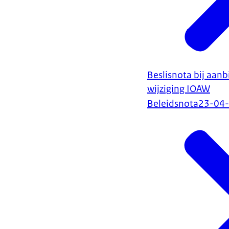
Beslisnota bij aanb
wijziging IOAW
Beleidsnota
23-04