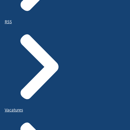
RSS
Vacatures