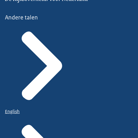
Andere talen
English