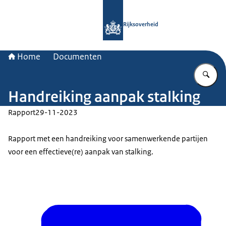
Naar de homepage van Rijksoverheid
Rijksoverheid
Home
Documenten
Vu
Handreiking aanpak stalking
Rapport
29-11-2023
Rapport met een handreiking voor samenwerkende partijen
voor een effectieve(re) aanpak van stalking.