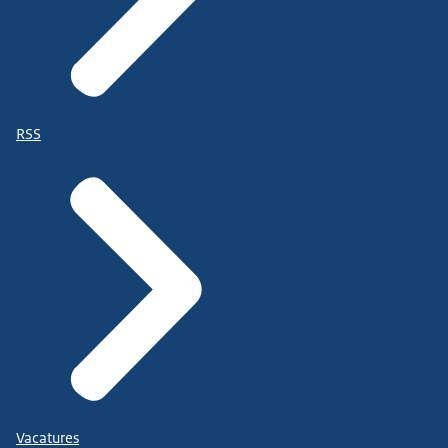
RSS
Vacatures