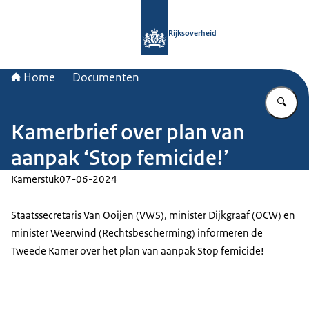
Naar de homepage van Rijksoverheid
Rijksoverheid
Home
Documenten
Vu
Kamerbrief over plan van
aanpak ‘Stop femicide!’
Kamerstuk
07-06-2024
Staatssecretaris Van Ooijen (VWS), minister Dijkgraaf (OCW) en
minister Weerwind (Rechtsbescherming) informeren de
Tweede Kamer over het plan van aanpak Stop femicide!