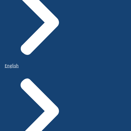
English