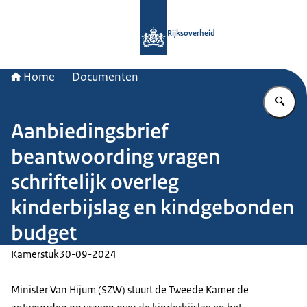
Naar de homepage van Rijksoverheid
Rijksoverheid
Home
Documenten
Vu
Aanbiedingsbrief
beantwoording vragen
schriftelijk overleg
kinderbijslag en kindgebonden
budget
Kamerstuk
30-09-2024
Minister Van Hijum (SZW) stuurt de Tweede Kamer de