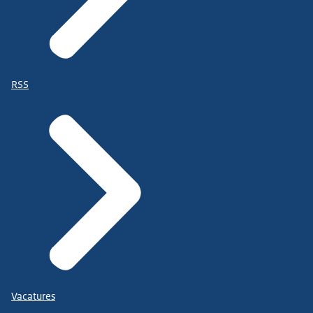
RSS
Vacatures