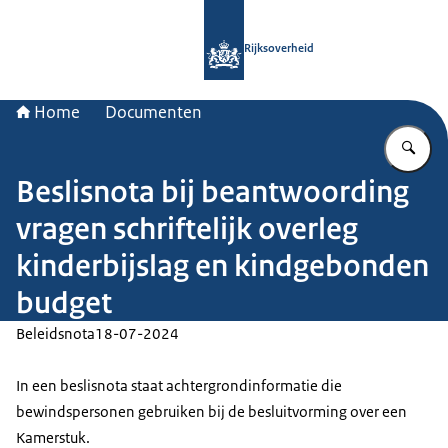
Naar de homepage van Rijksoverheid
Rijksoverheid
Home
Documenten
Vu
Beslisnota bij beantwoording
vragen schriftelijk overleg
kinderbijslag en kindgebonden
budget
Beleidsnota
18-07-2024
In een beslisnota staat achtergrondinformatie die
bewindspersonen gebruiken bij de besluitvorming over een
Kamerstuk.