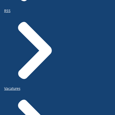
RSS
Vacatures