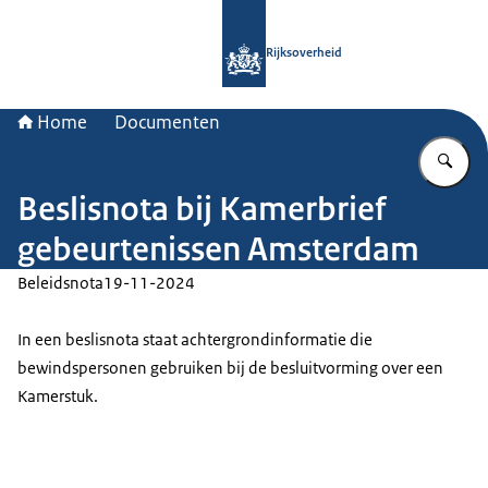
Naar de homepage van Rijksoverheid
Rijksoverheid
Home
Documenten
Vu
Beslisnota bij Kamerbrief
gebeurtenissen Amsterdam
Beleidsnota
19-11-2024
In een beslisnota staat achtergrondinformatie die
bewindspersonen gebruiken bij de besluitvorming over een
Kamerstuk.