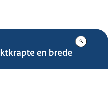
.nl
Vul in wat u z
ktkrapte en brede