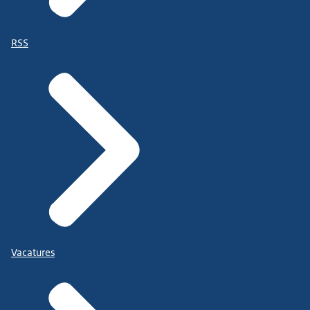
RSS
Vacatures