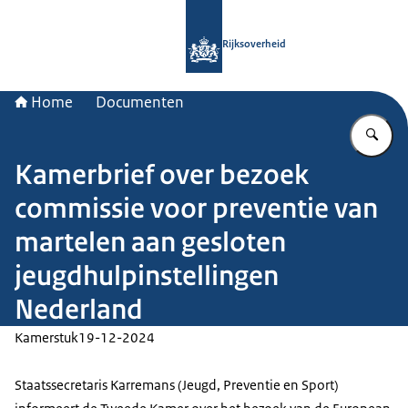
Naar de homepage van Rijksoverheid
Rijksoverheid
Home
Documenten
Vu
Kamerbrief over bezoek
commissie voor preventie van
martelen aan gesloten
jeugdhulpinstellingen
Nederland
Kamerstuk
19-12-2024
Staatssecretaris Karremans (Jeugd, Preventie en Sport)