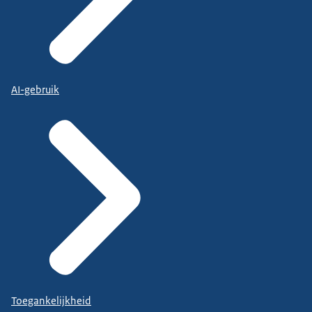
AI-gebruik
Toegankelijkheid