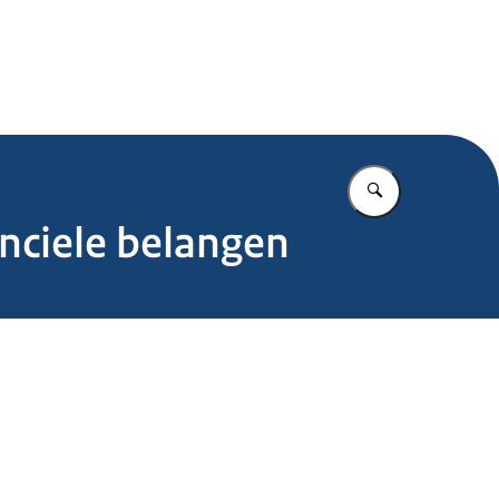
.nl
Vul in wat u z
nciele belangen