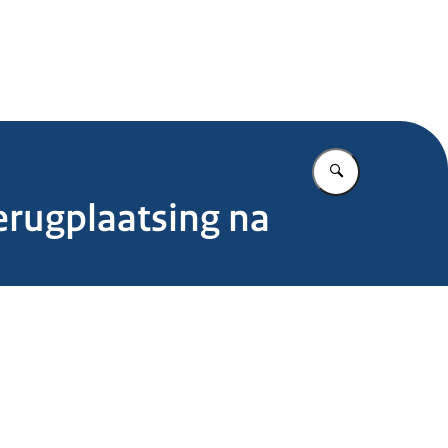
.nl
Vul in wat u z
erugplaatsing na