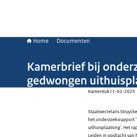
Home
Documenten
Kamerbrief bij onder
gedwongen uithuispl
Kamerstuk
11-02-2025
Staatssecretaris Struyc
het onderzoeksrapport 
uithuisplaatsing'. Het r
Leiden in opdracht van