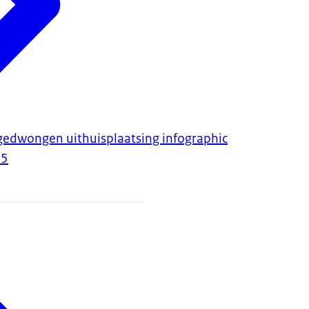
gedwongen uithuisplaatsing infographic
25