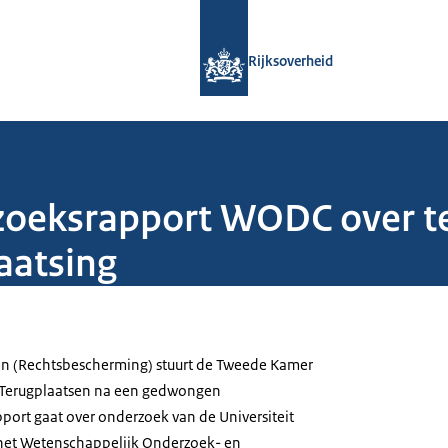
Naar de homepage van Rijksoverheid
Rijksoverheid
zoeksrapport WODC over t
aatsing
ken (Rechtsbescherming) stuurt de Tweede Kamer
'Terugplaatsen na een gedwongen
apport gaat over onderzoek van de Universiteit
 het Wetenschappelijk Onderzoek- en