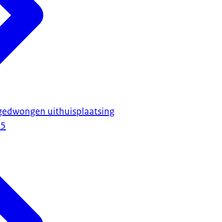
gedwongen uithuisplaatsing
25