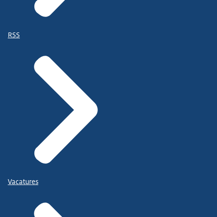
RSS
Vacatures