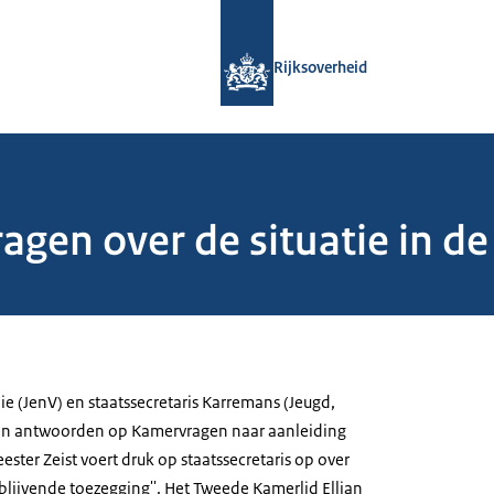
Naar de homepage van Rijksoverheid
Rijksoverheid
en over de situatie in de 
ie (JenV) en staatssecretaris Karremans (Jeugd,
ven antwoorden op Kamervragen naar aanleiding
ester Zeist voert druk op staatssecretaris op over
ijblijvende toezegging''. Het Tweede Kamerlid Ellian