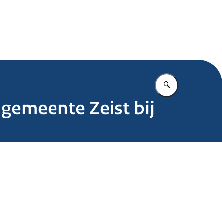
.nl
Vul in wat u z
gemeente Zeist bij