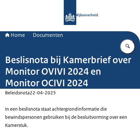
Naar de homepage van Rijksoverheid
Rijksoverheid
Home
Documenten
Vu
Beslisnota bij Kamerbrief over
Monitor OVIVI 2024 en
Monitor OCIVI 2024
Beleidsnota
22-04-2025
In een beslisnota staat achtergrondinformatie die
bewindspersonen gebruiken bij de besluitvorming over een
Kamerstuk.