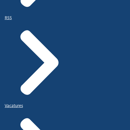
RSS
Vacatures