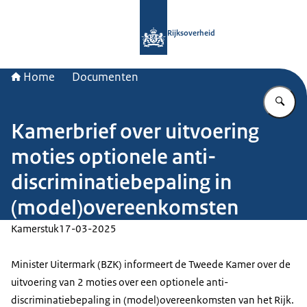
Naar de homepage van Rijksoverheid
Rijksoverheid
Home
Documenten
Vu
Kamerbrief over uitvoering
moties optionele anti-
discriminatiebepaling in
(model)overeenkomsten
Kamerstuk
17-03-2025
Minister Uitermark (BZK) informeert de Tweede Kamer over de
uitvoering van 2 moties over een optionele anti-
discriminatiebepaling in (model)overeenkomsten van het Rijk.