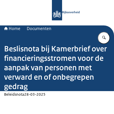
Naar de homepage van Rijksoverheid
Rijksoverheid
Home
Documenten
Vu
Beslisnota bij Kamerbrief over
financieringsstromen voor de
aanpak van personen met
verward en of onbegrepen
gedrag
Beleidsnota
28-03-2025