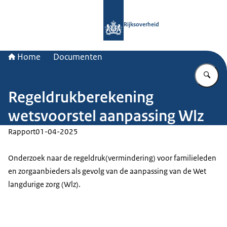
Naar de homepage van Rijksoverheid
Rijksoverheid
Home
Documenten
Vu
Regeldrukberekening
wetsvoorstel aanpassing Wlz
Rapport
01-04-2025
Onderzoek naar de regeldruk(vermindering) voor familieleden
en zorgaanbieders als gevolg van de aanpassing van de Wet
langdurige zorg (Wlz).