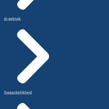
AI-gebruik
Toegankelijkheid