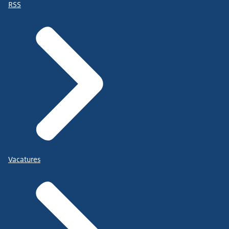
RSS
Vacatures