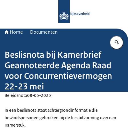
Naar de homepage van Rijksoverheid
Rijksoverheid
Home
Documenten
Vu
Beslisnota bij Kamerbrief
Geannoteerde Agenda Raad
voor Concurrentievermogen
22-23 mei
Beleidsnota
08-05-2025
In een beslisnota staat achtergrondinformatie die
bewindspersonen gebruiken bij de besluitvorming over een
Kamerstuk.