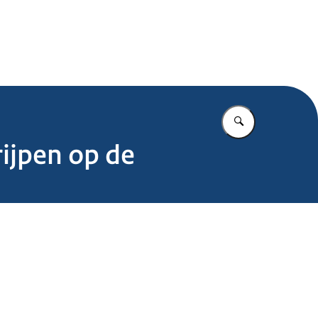
.nl
Vul in wat u z
rijpen op de