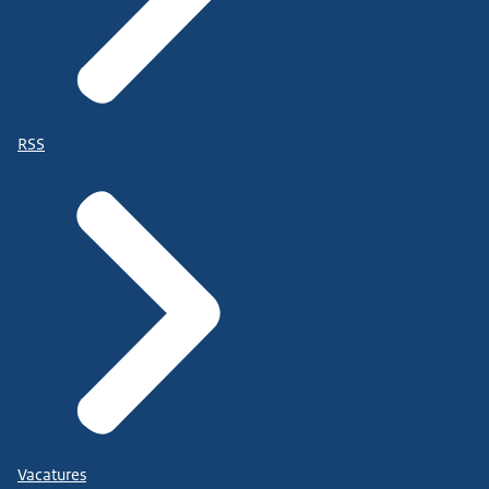
RSS
Vacatures