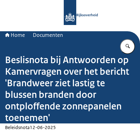
Naar de homepage van Rijksoverheid
Rijksoverheid
Home
Documenten
Vu
Beslisnota bij Antwoorden op
Kamervragen over het bericht
'Brandweer ziet lastig te
blussen branden door
ontploffende zonnepanelen
toenemen'
Beleidsnota
12-06-2025