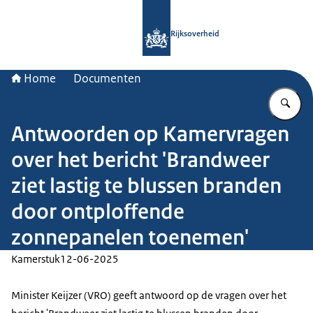
Naar de homepage van Rijksoverheid
Rijksoverheid
Home
Documenten
Vu
Antwoorden op Kamervragen
over het bericht 'Brandweer
ziet lastig te blussen branden
door ontploffende
zonnepanelen toenemen'
Kamerstuk
12-06-2025
Minister Keijzer (VRO) geeft antwoord op de vragen over het