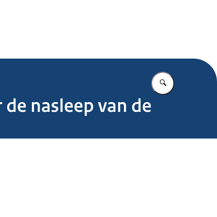
.nl
Vul in wat u z
 de nasleep van de