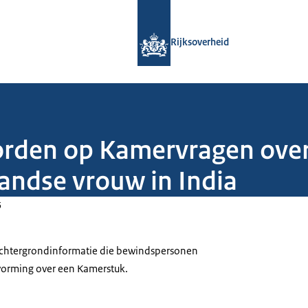
Naar de homepage van Rijksoverheid
Rijksoverheid
orden op Kamervragen over
andse vrouw in India
5
 achtergrondinformatie die bewindspersonen
tvorming over een Kamerstuk.